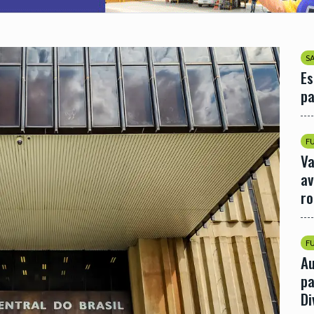
S
Es
pa
F
Va
av
r
F
Au
pa
Di