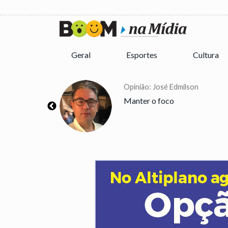
Geral
Esportes
Cultura
nior
Opinião: José Edmilson
a colher bons
Manter o foco