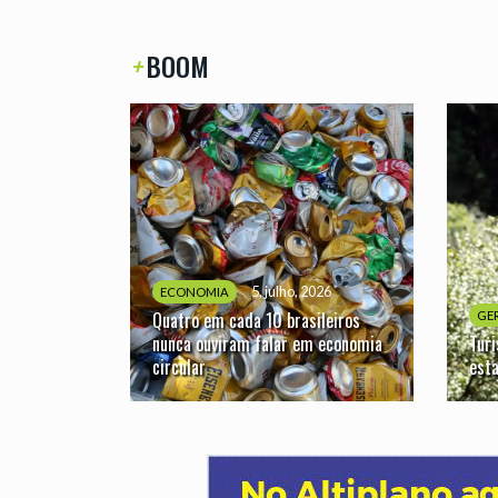
+
BOOM
5, julho, 2026
ECONOMIA
Quatro em cada 10 brasileiros
GE
nunca ouviram falar em economia
Tur
circular
esta