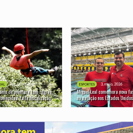
18, junho, 2026
3, maio, 2026
RAL
ESPORTES
ismo de aventura tem regras
Miguel Leal comemora nova fa
belecidas; falta fiscalização
na natação nos Estados Unidos