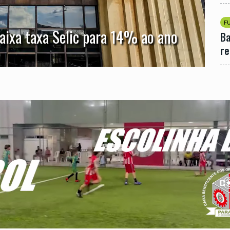
F
ixa taxa Selic para 14% ao ano
Ba
re