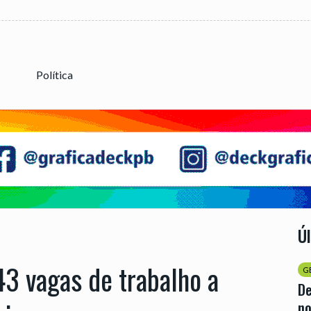
Política
Ú
43 vagas de trabalho a
G
D
no