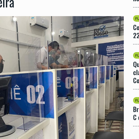
eira
F
Co
22
F
Qu
cl
Co
F
Br
C 