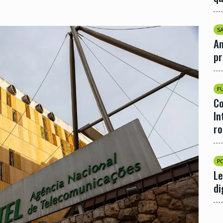
S
An
p
F
Co
In
r
P
Le
di