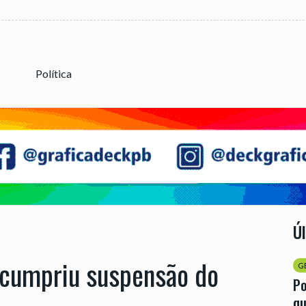
Política
Ú
a cumpriu suspensão do
G
Po
qu