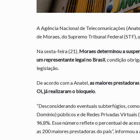
A Agência Nacional de Telecomunicações (Anatel
de Moraes, do Supremo Tribunal Federal (STF), u
Na sexta-feira (21),
Moraes determinou a suspens
um representante legal no Brasil
, condição obrig
legislação.
De acordo com a Anatel,
as maiores prestadoras d
Oi, já realizaram o bloqueio
.
“Desconsiderando eventuais subterfúgios, como
Domínio) públicos e de Redes Privadas Virtuais (
96,8%. Esse número reflete o percentual de aces
as 200 maiores prestadoras do país”, informou a 