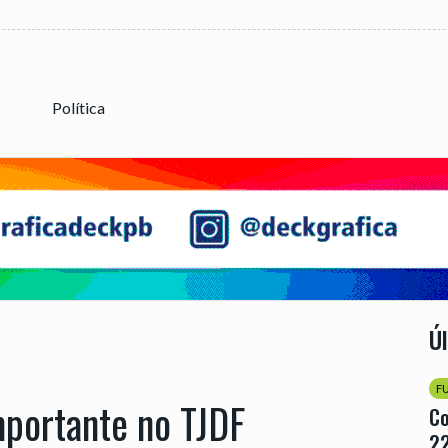
Política
Ú
F
portante no TJDF
Co
22