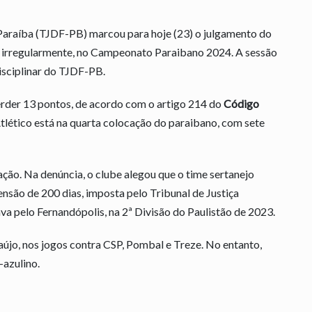
 Paraíba (TJDF-PB) marcou para hoje (23) o julgamento do
a, irregularmente, no Campeonato Paraibano 2024. A sessão
Disciplinar do TJDF-PB.
erder 13 pontos, de acordo com o artigo 214 do
Código
Atlético está na quarta colocação do paraibano, com sete
ração. Na denúncia, o clube alegou que o time sertanejo
são de 200 dias, imposta pelo Tribunal de Justiça
va pelo Fernandópolis, na 2ª Divisão do Paulistão de 2023.
aújo, nos jogos contra CSP, Pombal e Treze. No entanto,
-azulino.