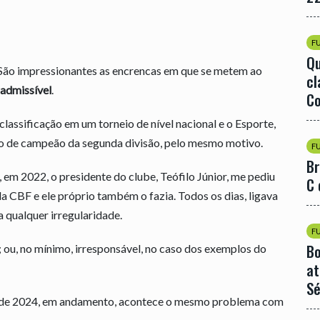
F
Qu
ão impressionantes as encrencas em que se metem ao
cl
nadmissível
.
Co
assificação em um torneio de nível nacional e o Esporte,
lo de campeão da segunda divisão, pelo mesmo motivo.
F
Br
m 2022, o presidente do clube, Teófilo Júnior, me pediu
C 
a CBF e ele próprio também o fazia. Todos os dias, ligava
 qualquer irregularidade.
F
Bo
a; ou, no mínimo, irresponsável, no caso dos exemplos do
at
Sé
o de 2024, em andamento, acontece o mesmo problema com