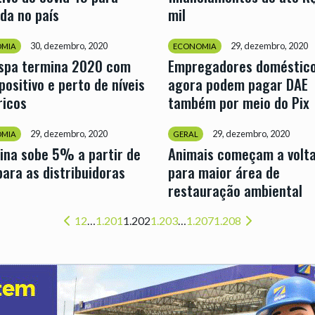
da no país
mil
30, dezembro, 2020
29, dezembro, 2020
MIA
ECONOMIA
espa termina 2020 com
Empregadores doméstic
 positivo e perto de níveis
agora podem pagar DAE
ricos
também por meio do Pix
29, dezembro, 2020
29, dezembro, 2020
MIA
GERAL
ina sobe 5% a partir de
Animais começam a volt
para as distribuidoras
para maior área de
restauração ambiental
1
2
…
1.201
1.202
1.203
…
1.207
1.208