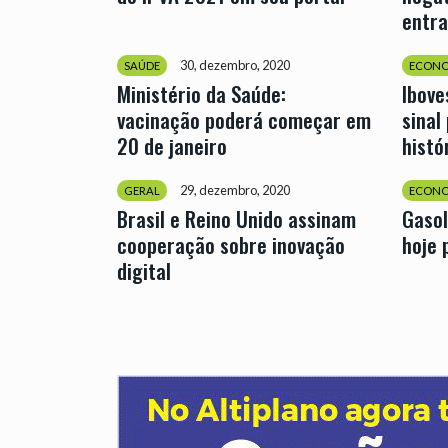
entra
30, dezembro, 2020
SAÚDE
ECONO
Ministério da Saúde:
Ibov
vacinação poderá começar em
sinal
20 de janeiro
histó
29, dezembro, 2020
GERAL
ECONO
Brasil e Reino Unido assinam
Gasol
cooperação sobre inovação
hoje 
digital