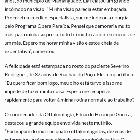
anos, do município de Mamanguape. Ela relatou um grande
incômodo na visão: “Minha visão parecia estar embaçada.
Procurei um médico especialista, que me indicou a cirurgia
pelo Programa Opera Paraíba. Pensei que demoraria muito,
mas, para minha surpresa, tudo foi muito rápido, em menos de
um mês. Espero melhorar minha visão e estou cheia de
expectativa”, comentou.
A felicidade está estampada no rosto do paciente Severino
Rodrigues, de 37 anos, de Riachão do Poço. Ele compartilhou:
“Eu quero ficar bom logo, meu olho está turvo e isso me
impede de fazer muita coisa. Espero me recuperar
rapidamente para voltar à minha rotina normal e ao trabalho”.
O coordenador da Oftalmologia, Eduardo Henrique Guerra,
destacou a grande equipe envolvida neste mutirão.
“Participam do mutirão quatro oftalmologistas, dezenas de
enfermeiros e técnicos, além da equipe administrativa. O