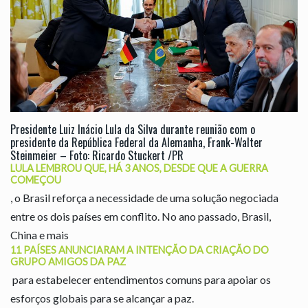
Presidente Luiz Inácio Lula da Silva durante reunião com o
presidente da República Federal da Alemanha, Frank-Walter
Steinmeier – Foto: Ricardo Stuckert /PR
LULA LEMBROU QUE, HÁ 3 ANOS, DESDE QUE A GUERRA
COMEÇOU
, o Brasil reforça a necessidade de uma solução negociada
entre os dois países em conflito. No ano passado, Brasil,
China e mais
11 PAÍSES ANUNCIARAM A INTENÇÃO DA CRIAÇÃO DO
GRUPO AMIGOS DA PAZ
para estabelecer entendimentos comuns para apoiar os
esforços globais para se alcançar a paz.