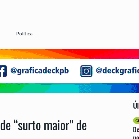
Política
Ú
de “surto maior” de
G
D
no