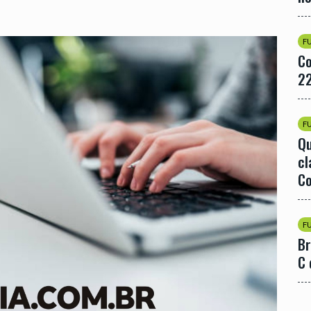
F
Co
22
F
Qu
cl
Co
F
Br
C 