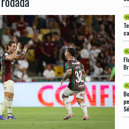
 rodada
E
Te
ca
F
Fl
Br
F
Bo
pe
Sé