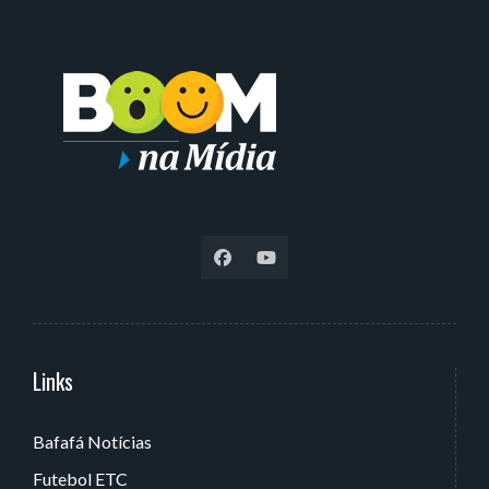
Links
Serviços
Bafafá Notícias
Av. Rui Barbosa, 405 - Torre, João Pessoa - PB, Brasil
Futebol ETC