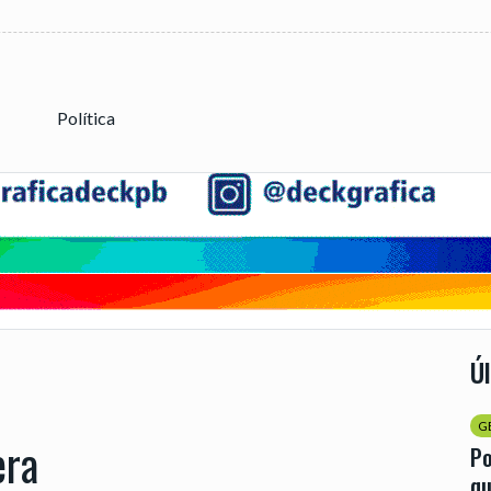
Política
Ú
G
era
Po
qu