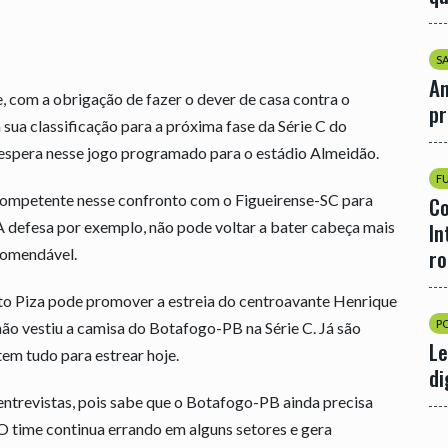
S
An
 com a obrigação de fazer o dever de casa contra o
p
 sua classificação para a próxima fase da Série C do
 espera nesse jogo programado para o estádio Almeidão.
F
competente nesse confronto com o Figueirense-SC para
Co
 A defesa por exemplo, não pode voltar a bater cabeça mais
In
r
comendável.
sto Piza pode promover a estreia do centroavante Henrique
P
ão vestiu a camisa do Botafogo-PB na Série C. Já são
Le
em tudo para estrear hoje.
di
 entrevistas, pois sabe que o Botafogo-PB ainda precisa
 O time continua errando em alguns setores e gera