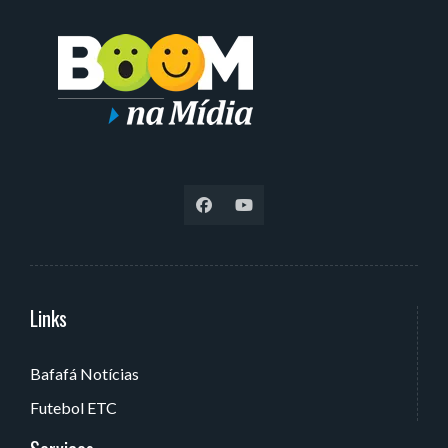
Links
Serviços
Bafafá Notícias
Av. Rui Barbosa, 405 - Torre, João Pessoa - PB, Brasil
Futebol ETC