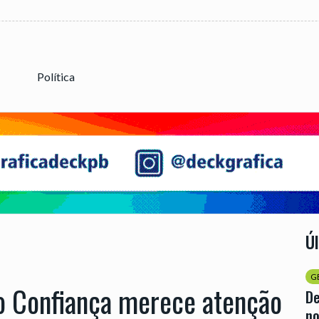
Política
Ú
G
o Confiança merece atenção
D
no