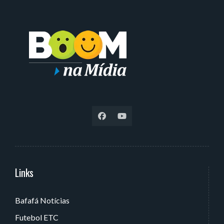
Links
Serviços
Bafafá Notícias
Av. Rui Barbosa, 405 - Torre, João Pessoa - PB, Brasil
Futebol ETC