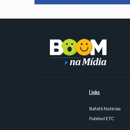
Serviços
Links
Bafafá Notícias
Av. Rui Barbosa, 405 - Torre,
Futebol ETC