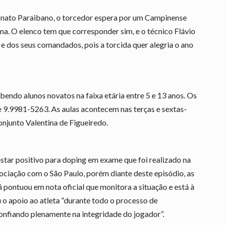
nato Paraibano, o torcedor espera por um Campinense
a. O elenco tem que corresponder sim, e o técnico Flávio
e dos seus comandados, pois a torcida quer alegria o ano
bendo alunos novatos na faixa etária entre 5 e 13 anos. Os
 9.9981-5263. As aulas acontecem nas terças e sextas-
onjunto Valentina de Figueiredo.
star positivo para doping em exame que foi realizado na
ociação com o São Paulo, porém diante deste episódio, as
 pontuou em nota oficial que monitora a situação e está à
 o apoio ao atleta “durante todo o processo de
onfiando plenamente na integridade do jogador”.