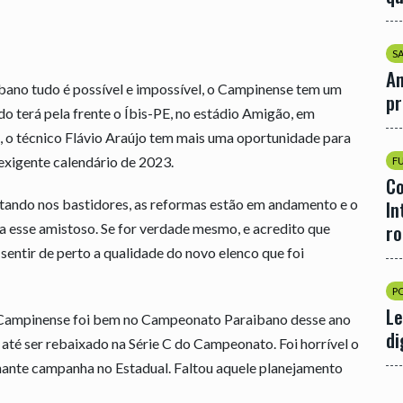
S
An
ibano tudo é possível e impossível, o Campinense tem um
p
o terá pela frente o Íbis-PE, no estádio Amigão, em
, o técnico Flávio Araújo tem mais uma oportunidade para
 exigente calendário de 2023.
F
Co
tando nos bastidores, as reformas estão em andamento e o
In
r
a esse amistoso. Se for verdade mesmo, e acredito que
sentir de perto a qualidade do novo elenco que foi
P
Le
o Campinense foi bem no Campeonato Paraibano desse ano
di
 até ser rebaixado na Série C do Campeonato. Foi horrível o
ante campanha no Estadual. Faltou aquele planejamento