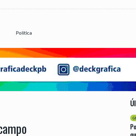
Política
Ú
G
 campo
Po
qu