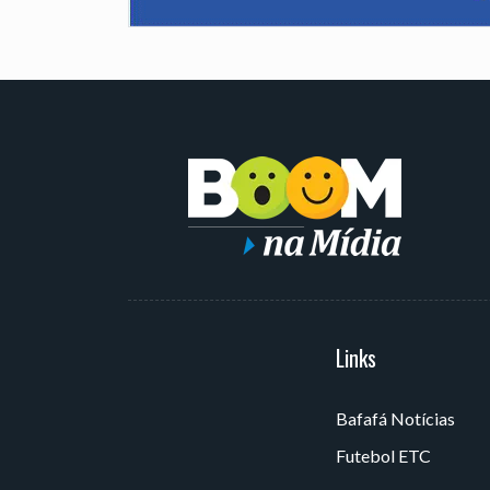
Serviços
Links
Bafafá Notícias
Av. Rui Barbosa, 405 - Torre,
Futebol ETC