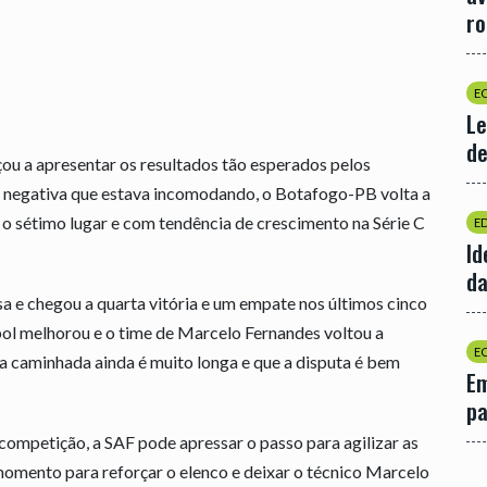
r
E
Le
de
u a apresentar os resultados tão esperados pelos
ia negativa que estava incomodando, o Botafogo-PB volta a
 o sétimo lugar e com tendência de crescimento na Série C
E
Id
da
a e chegou a quarta vitória e um empate nos últimos cinco
bol melhorou e o time de Marcelo Fernandes voltou a
E
 a caminhada ainda é muito longa e que a disputa é bem
Em
p
ompetição, a SAF pode apressar o passo para agilizar as
omento para reforçar o elenco e deixar o técnico Marcelo