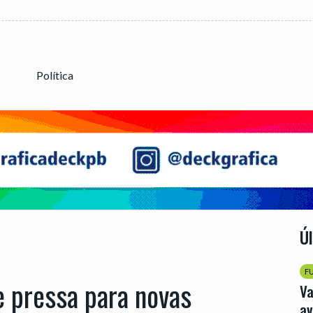
Política
Ú
F
e pressa para novas
Va
av