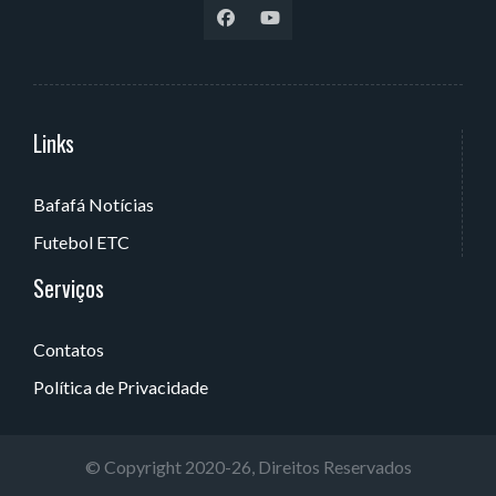
Links
Serviços
Bafafá Notícias
Av. Rui Barbosa, 405 - Torre, João Pessoa - PB, Brasil
Futebol ETC
Serviços
Contatos
Política de Privacidade
© Copyright 2020-26, Direitos Reservados
Sobre
Política de Privacidade
Contatos