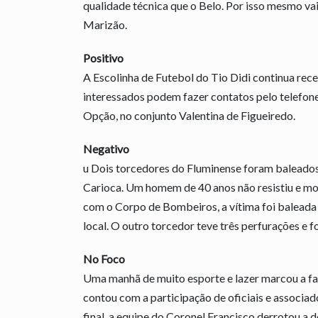
qualidade técnica que o Belo. Por isso mesmo va
Marizão.
Positivo
A Escolinha de Futebol do Tio Didi continua rece
interessados podem fazer contatos pelo telefon
Opção, no conjunto Valentina de Figueiredo.
Negativo
u Dois torcedores do Fluminense foram baleados
Carioca. Um homem de 40 anos não resistiu e mo
com o Corpo de Bombeiros, a vítima foi baleada 
local. O outro torcedor teve três perfurações e fo
No Foco
Uma manhã de muito esporte e lazer marcou a fas
contou com a participação de oficiais e associa
final, a equipe do Coronel Francisco derrotou a do