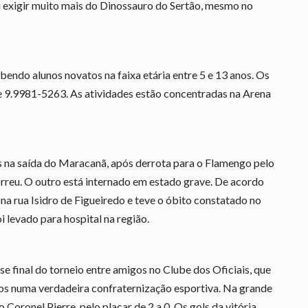
i exigir muito mais do Dinossauro do Sertão, mesmo no
bendo alunos novatos na faixa etária entre 5 e 13 anos. Os
e 9.9981-5263. As atividades estão concentradas na Arena
 na saída do Maracanã, após derrota para o Flamengo pelo
rreu. O outro está internado em estado grave. De acordo
na rua Isidro de Figueiredo e teve o óbito constatado no
i levado para hospital na região.
e final do torneio entre amigos no Clube dos Oficiais, que
dos numa verdadeira confraternização esportiva. Na grande
 Coronel Pierre, pelo placar de 2 a 0. Os gols da vitória