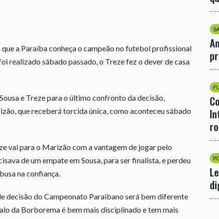
S
An
 que a Paraíba conheça o campeão no futebol profissional
p
oi realizado sábado passado, o Treze fez o dever de casa
F
ousa e Treze para o último confronto da decisão,
Co
izão, que receberá torcida única, como aconteceu sábado
In
r
ze vai para o Marizão com a vantagem de jogar pelo
P
sava de um empate em Sousa, para ser finalista, e perdeu
Le
busa na confiança.
di
nde decisão do Campeonato Paraibano será bem diferente
alo da Borborema é bem mais disciplinado e tem mais