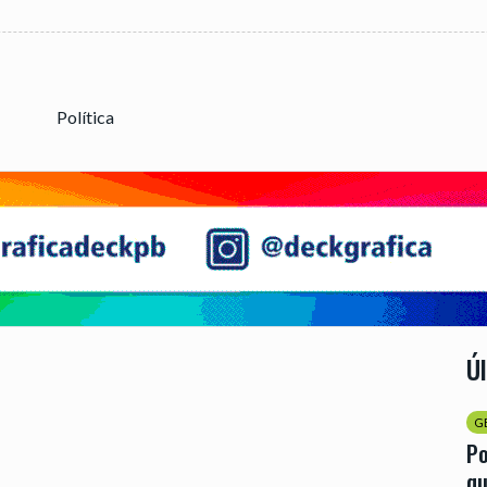
Política
Ú
G
Po
qu