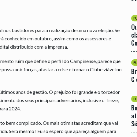
F
Qu
nos bastidores para a realização de uma nova eleição. Se
cl
erá conhecido em outubro, assim como os assessores e
Co
dital distribuído com a imprensa.
ento ruim que define o perfil do Campinense, parece que
F
ossa unir forças, afastar a crise e tornar o Clube viável no
Br
C 
ltimos anos de gestão. O prejuízo foi grande e o torcedor
F
cimento dos seus principais adversários, inclusive o Treze,
Bo
para 2024.
at
Sé
o bem complicado. Os mais otimistas acreditam que vai
rida. Será mesmo? Eu só espero que apareça alguém para