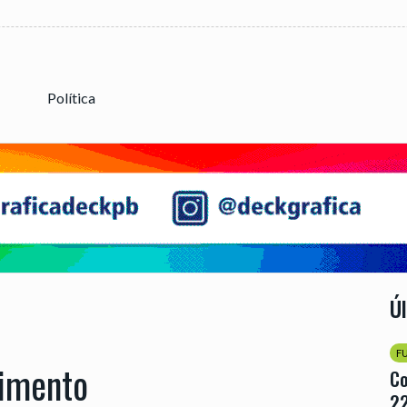
Política
Ú
F
rimento
Co
22