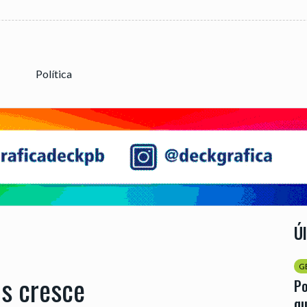
Política
Ú
G
s cresce
Po
qu