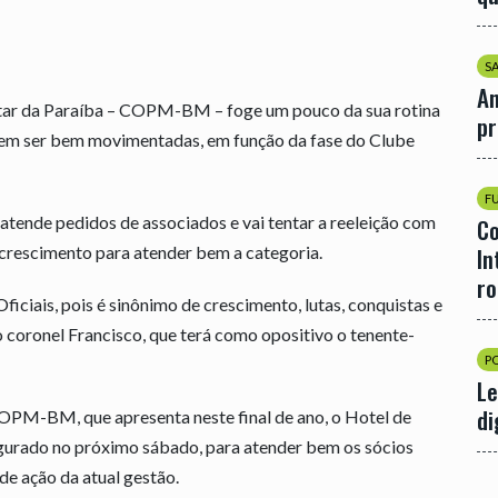
S
An
litar da Paraíba – COPM-BM – foge um pouco da sua rotina
p
metem ser bem movimentadas, em função da fase do Clube
F
, atende pedidos de associados e vai tentar a reeleição com
Co
 crescimento para atender bem a categoria.
In
r
iais, pois é sinônimo de crescimento, lutas, conquistas e
o coronel Francisco, que terá como opositivo o tenente-
P
Le
di
COPM-BM, que apresenta neste final de ano, o Hotel de
ugurado no próximo sábado, para atender bem os sócios
e ação da atual gestão.