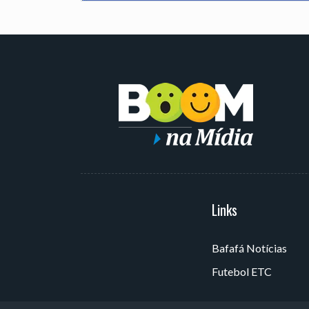
Serviços
Links
Bafafá Notícias
Av. Rui Barbosa, 405 - Torre,
Futebol ETC