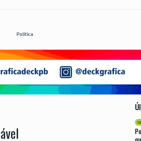
Política
Ú
G
ável
Po
qu