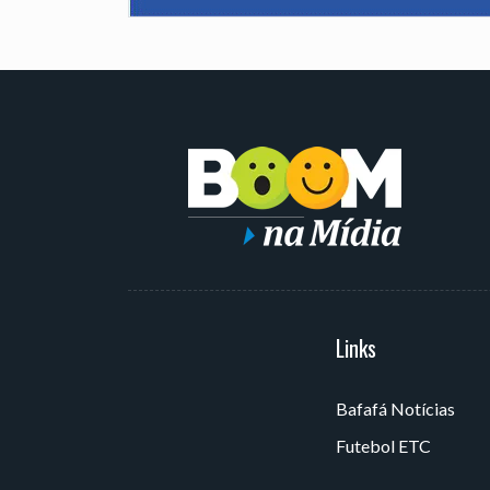
Serviços
Links
Bafafá Notícias
Av. Rui Barbosa, 405 - Torre,
Futebol ETC