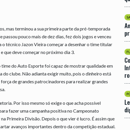
S
An
os, mas terminou a sua primeira parte da pré-temporada
p
e passou pouco mais de dez dias, fez dois jogos e venceu
o técnico Jazon Vieira começar a desenhar o time titular
e que deve começar no próximo dia 3.
F
Co
 time do Auto Esporte foi capaz de mostrar qualidade em
In
r
a do clube. Não adianta exigir muito, pois o dinheiro está
 a força de grandes patrocinadores para realizar grandes
sa.
P
Le
etoria. Por isso mesmo só exige o que acha possível
di
o para fazer uma campanha positiva no Campeonato
na Primeira Divisão. Depois o que vier é lucro. É assim que
artar avanços importantes dentro da competição estadual.