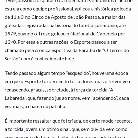
1965, passou a disputar o Campeonato Paraibano. No ano de
estreia como equipe profissional, aplicou a histórica goleada
de 11 a 0, no Cinco de Agosto de João Pessoa, a maior das
goleadas registradas na história do futebol paraibano, até
1979, quando o Treze goleou o Nacional de Cabedelo por
13×0. Por essa e outras razões, o Esporte passou a ser
chamado pela crônica esportiva da Paraíba de “O Terror do
Sertão” com é conhecido até hoje.
Tendo passado algum tempo “esquecido”, houve uma época
em que o Esporte foi perdendo torcedores, mas o fervor vem
renascendo, graças, sobretudo, à força da torcida “A
Labareda”, que, fazendo jus ao nome, vem “acendendo”, cada
vez mais, a chama do patinho.
É importante ressaltar que foi criada, de certo modo recente,
a torcida jovem, um ótimo sinal, que, sem dúvida vem como
consequência do bom trabalho de base, o grande forte da