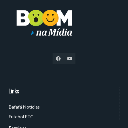
Links
Serviços
Bafafá Notícias
Av. Rui Barbosa, 405 - Torre, João Pessoa - PB, Brasil
Futebol ETC