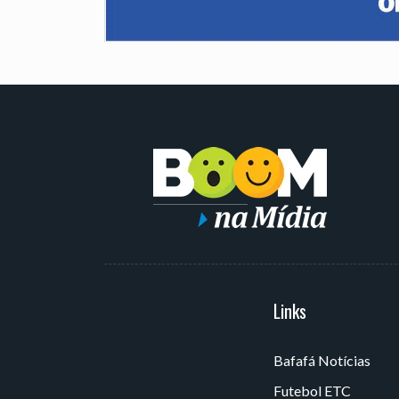
Serviços
Links
Bafafá Notícias
Av. Rui Barbosa, 405 - Torre,
Futebol ETC