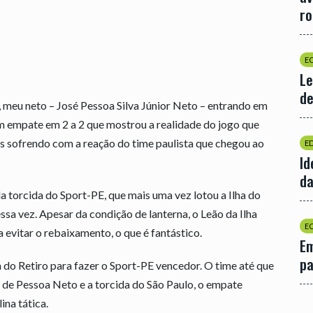
r
E
Le
de
a, meu neto – José Pessoa Silva Júnior Neto – entrando em
m empate em 2 a 2 que mostrou a realidade do jogo que
 sofrendo com a reação do time paulista que chegou ao
E
Id
da
a torcida do Sport-PE, que mais uma vez lotou a Ilha do
ssa vez. Apesar da condição de lanterna, o Leão da Ilha
E
 evitar o rebaixamento, o que é fantástico.
Em
p
 do Retiro para fazer o Sport-PE vencedor. O time até que
o de Pessoa Neto e a torcida do São Paulo, o empate
na tática.