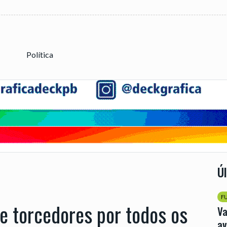
Política
Ú
F
de torcedores por todos os
Va
av