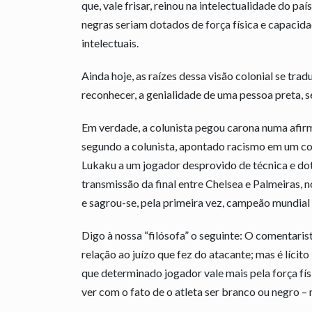
que, vale frisar, reinou na intelectualidade do pa
negras seriam dotados de força física e capacid
intelectuais.
Ainda hoje, as raízes dessa visão colonial se tr
reconhecer, a genialidade de uma pessoa preta, seja 
Em verdade, a colunista pegou carona numa afirm
segundo a colunista, apontado racismo em um co
Lukaku a um jogador desprovido de técnica e dota
transmissão da final entre Chelsea e Palmeiras, 
e sagrou-se, pela primeira vez, campeão mundial
Digo à nossa “filósofa” o seguinte: O comentari
relação ao juízo que fez do atacante; mas é líci
que determinado jogador vale mais pela força fís
ver com o fato de o atleta ser branco ou negro –