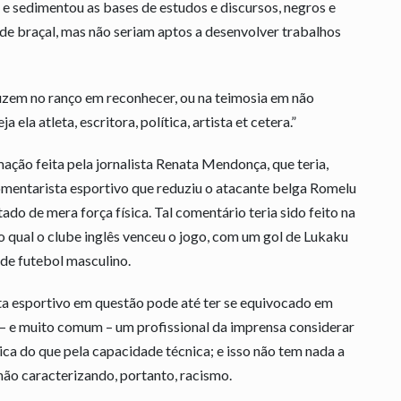
ís e sedimentou as bases de estudos e discursos, negros e
ade braçal, mas não seriam aptos a desenvolver trabalhos
aduzem no ranço em reconhecer, ou na teimosia em não
ela atleta, escritora, política, artista et cetera.”
ação feita pela jornalista Renata Mendonça, que teria,
mentarista esportivo que reduziu o atacante belga Romelu
do de mera força física. Tal comentário teria sido feito na
no qual o clube inglês venceu o jogo, com um gol de Lukaku
 de futebol masculino.
sta esportivo em questão pode até ter se equivocado em
to – e muito comum – um profissional da imprensa considerar
ica do que pela capacidade técnica; e isso não tem nada a
 não caracterizando, portanto, racismo.