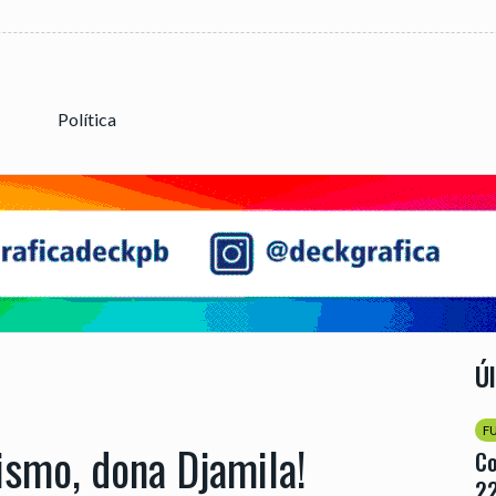
Política
Ú
F
ismo, dona Djamila!
Co
22