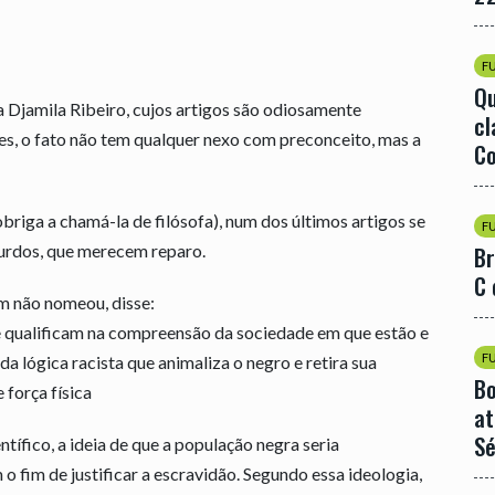
F
Qu
 Djamila Ribeiro, cujos artigos são odiosamente
cl
es, o fato não tem qualquer nexo com preconceito, mas a
Co
 obriga a chamá-la de filósofa), num dos últimos artigos se
F
urdos, que merecem reparo.
Br
C 
m não nomeou, disse:
 se qualificam na compreensão da sociedade em que estão e
F
a lógica racista que animaliza o negro e retira sua
Bo
 força física
at
Sé
tífico, a ideia de que a população negra seria
o fim de justificar a escravidão. Segundo essa ideologia,