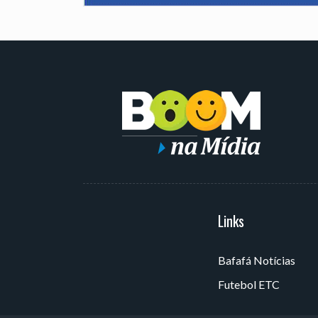
Serviços
Links
Bafafá Notícias
Av. Rui Barbosa, 405 - Torre,
Futebol ETC