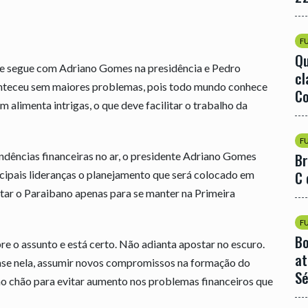
F
Qu
e segue com Adriano Gomes na presidência e Pedro
cl
nteceu sem maiores problemas, pois todo mundo conhece
Co
 alimenta intrigas, o que deve facilitar o trabalho da
F
endências financeiras no ar, o presidente Adriano Gomes
Br
C 
cipais lideranças o planejamento que será colocado em
utar o Paraibano apenas para se manter na Primeira
F
Bo
 o assunto e está certo. Não adianta apostar no escuro.
at
base nela, assumir novos compromissos na formação do
Sé
no chão para evitar aumento nos problemas financeiros que