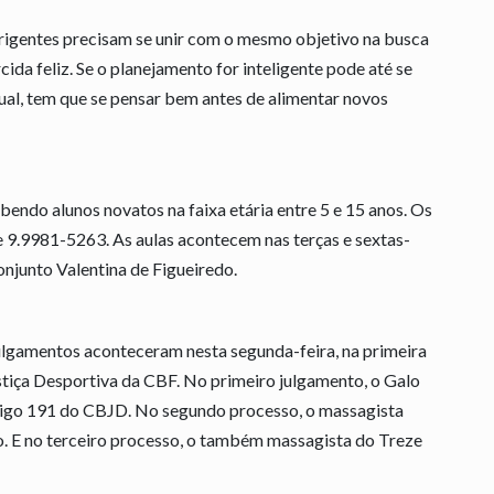
irigentes precisam se unir com o mesmo objetivo na busca
cida feliz. Se o planejamento for inteligente pode até se
tual, tem que se pensar bem antes de alimentar novos
bendo alunos novatos na faixa etária entre 5 e 15 anos. Os
 9.9981-5263. As aulas acontecem nas terças e sextas-
onjunto Valentina de Figueiredo.
julgamentos aconteceram nesta segunda-feira, na primeira
stiça Desportiva da CBF. No primeiro julgamento, o Galo
tigo 191 do CBJD. No segundo processo, o massagista
. E no terceiro processo, o também massagista do Treze