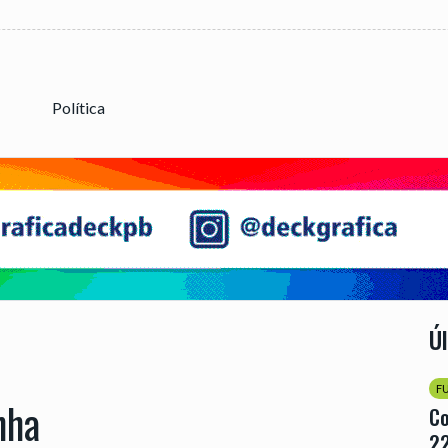
Política
Ú
F
nha
Co
22