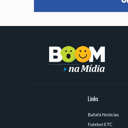
Serviços
Links
Bafafá Notícias
Av. Rui Barbosa, 405 - Torre,
Futebol ETC