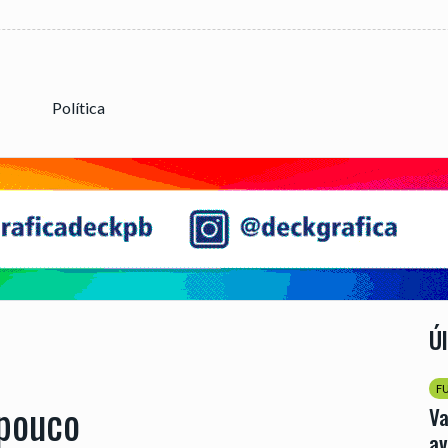
Política
Ú
F
pouco
Va
av