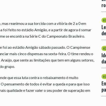
r
E
mas reanimou a sua torcida com a vitória de 2 a 0 em
Le
a foi feito no estádio Amigão, e a partir de agora é somar
de
 time se encontra na Série C do Campeonato Brasileiro.
que foi ao estádio Amigão sábado passado. O Campinense
E
nciar mais cinco dispensas na sexta-feira. O time rendeu o
Id
da
 Araújo, que sente as limitações que tem em alguns setores,
do grupo.
E
nde que essa luta contra o rebaixamento é muito
Em
 O pensamento de todos é evitar a queda e para que isso
p
ais qualidade e fazer valer o seu poder de superação em