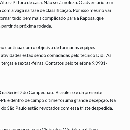
Altos-PI fora de casa. Não será moleza. O adversário tem
 com a vaga na fase de classificação. Por isso mesmo vai
i tornar tudo bem mais complicado para a Raposa, que
 partir da próxima rodada.
ão continua com o objetivo de formar as equipes
As atividades estão sendo comadadas pelo técnico Didi. As
terças e sextas-feiras. Contatos pelo telefone 9.9981-
 na Série D do Campeonato Brasileiro e da presente
-PE e dentro de campo o time foi uma grande decepção. Na
 do São Paulo estão revotados com essa triste despedida.
da que compareceu ao Clube dos Oficiais no último