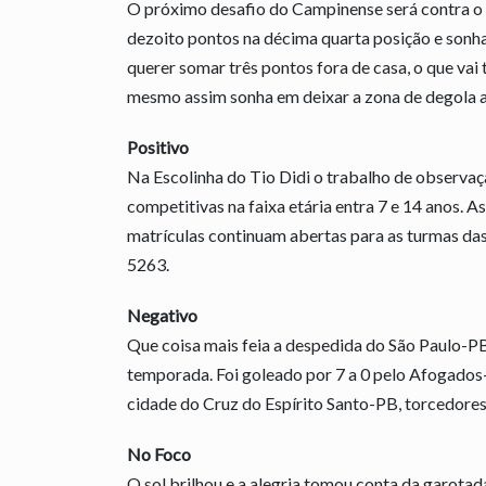
O próximo desafio do Campinense será contra o 
dezoito pontos na décima quarta posição e sonha
querer somar três pontos fora de casa, o que va
mesmo assim sonha em deixar a zona de degola a
Positivo
Na Escolinha do Tio Didi o trabalho de observaç
competitivas na faixa etária entra 7 e 14 anos. 
matrículas continuam abertas para as turmas das 
5263.
Negativo
Que coisa mais feia a despedida do São Paulo-PB
temporada. Foi goleado por 7 a 0 pelo Afogados
cidade do Cruz do Espírito Santo-PB, torcedores
No Foco
O sol brilhou e a alegria tomou conta da garota