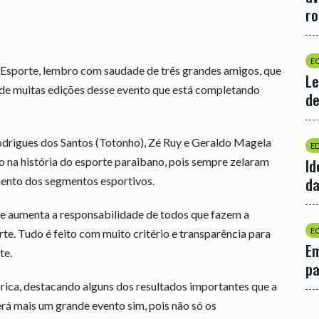
r
E
 Esporte, lembro com saudade de três grandes amigos, que
Le
de muitas edições desse evento que está completando
de
Rodrigues dos Santos (Totonho), Zé Ruy e Geraldo Magela
E
o na história do esporte paraibano, pois sempre zelaram
Id
da
mento dos segmentos esportivos.
 aumenta a responsabilidade de todos que fazem a
E
te. Tudo é feito com muito critério e transparência para
Em
te.
p
órica, destacando alguns dos resultados importantes que a
rá mais um grande evento sim, pois não só os