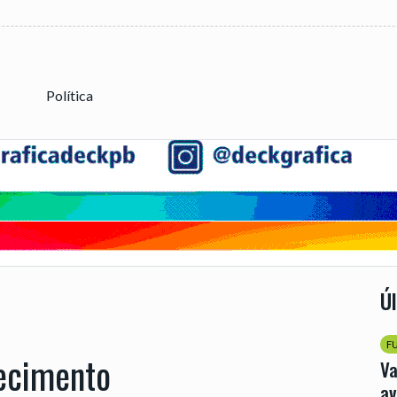
Política
Ú
F
ecimento
Va
av