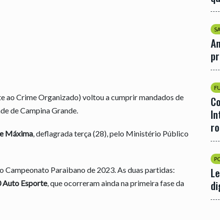
S
An
p
F
e ao Crime Organizado) voltou a cumprir mandados de
Co
dade de Campina Grande.
In
r
e
Máxima
, deflagrada terça (28), pelo Ministério Público
P
 do Campeonato Paraibano de 2023. As duas partidas:
Le
di
 Auto Esporte
, que ocorreram ainda na primeira fase da