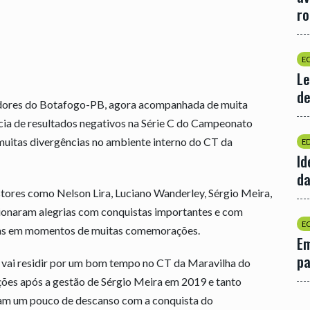
r
E
Le
de
cedores do Botafogo-PB, agora acompanhada de muita
cia de resultados negativos na Série C do Campeonato
 muitas divergências no ambiente interno do CT da
E
Id
da
ores como Nelson Lira, Luciano Wanderley, Sérgio Meira,
onaram alegrias com conquistas importantes e com
E
das em momentos de muitas comemorações.
Em
p
vai residir por um bom tempo no CT da Maravilha do
ções após a gestão de Sérgio Meira em 2019 e tanto
ram um pouco de descanso com a conquista do