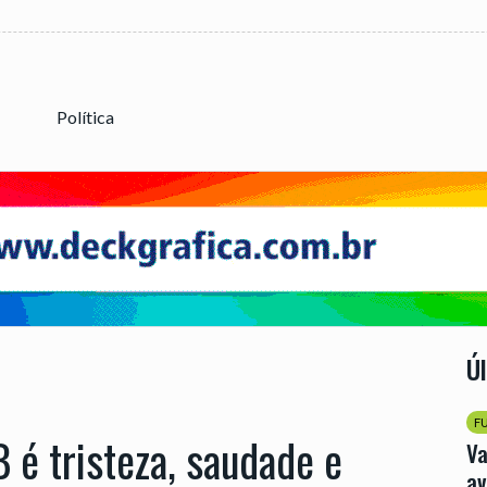
Política
Ú
F
 é tristeza, saudade e
Va
av