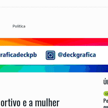
Política
Ú
G
ortivo e a mulher
Po
qu