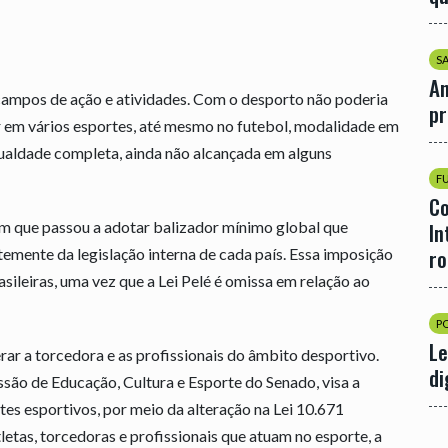
S
An
 campos de ação e atividades. Com o desporto não poderia
p
r em vários esportes, até mesmo no futebol, modalidade em
igualdade completa, ainda não alcançada em alguns
F
Co
em que passou a adotar balizador mínimo global que
In
r
emente da legislação interna de cada país. Essa imposição
asileiras, uma vez que a Lei Pelé é omissa em relação ao
P
Le
ar a torcedora e as profissionais do âmbito desportivo.
di
são de Educação, Cultura e Esporte do Senado, visa a
es esportivos, por meio da alteração na Lei 10.671
etas, torcedoras e profissionais que atuam no esporte, a