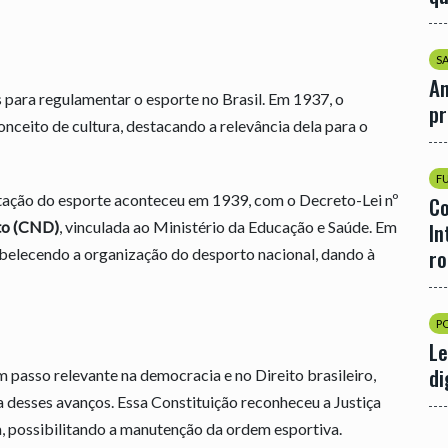
S
An
 para regulamentar o esporte no Brasil. Em 1937, o
p
onceito de cultura, destacando a relevância dela para o
F
ação do esporte aconteceu em 1939, com o Decreto-Lei nº
Co
to (CND)
, vinculada ao Ministério da Educação e Saúde. Em
In
r
abelecendo a organização do desporto nacional, dando à
P
Le
di
m passo relevante na democracia e no Direito brasileiro,
a desses avanços. Essa Constituição reconheceu a Justiça
 possibilitando a manutenção da ordem esportiva.