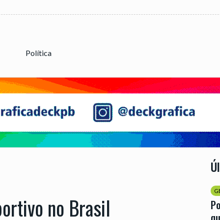
Política
Ú
G
ortivo no Brasil
Po
qu