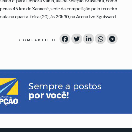
inino é, para Débora Vanin, ala da Seleção Brasileira, como
 apenas 45 km de Xanxerê, sede da competição pelo terceiro
ala na quarta-feira (20), às 20h30, na Arena Ivo Sguissard.
COMPARTILHE