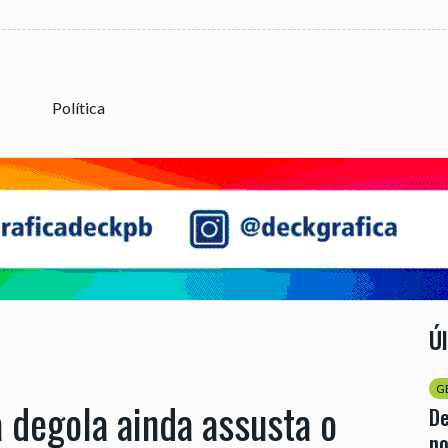
Política
Ú
G
 degola ainda assusta o
D
no