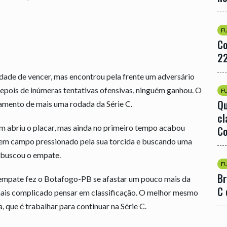
F
Co
22
de de vencer, mas encontrou pela frente um adversário
Depois de inúmeras tentativas ofensivas, ninguém ganhou. O
F
Qu
hamento de mais uma rodada da Série C.
cl
 abriu o placar, mas ainda no primeiro tempo acabou
Co
 em campo pressionado pela sua torcida e buscando uma
e buscou o empate.
F
Br
o empate fez o Botafogo-PB se afastar um pouco mais da
C 
mais complicado pensar em classificação. O melhor mesmo
, que é trabalhar para continuar na Série C.