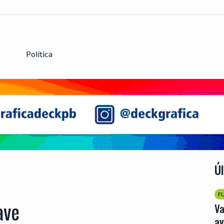
Política
Ú
F
ave
Va
av