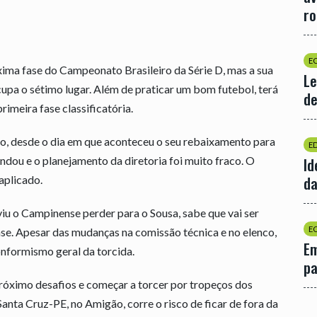
r
E
xima fase do Campeonato Brasileiro da Série D, mas a sua
Le
upa o sétimo lugar. Além de praticar um bom futebol, terá
de
rimeira fase classificatória.
o, desde o dia em que aconteceu o seu rebaixamento para
E
ndou e o planejamento da diretoria foi muito fraco. O
Id
da
aplicado.
iu o Campinense perder para o Sousa, sabe que vai ser
E
fase. Apesar das mudanças na comissão técnica e no elenco,
Em
onformismo geral da torcida.
p
róximo desafios e começar a torcer por tropeços dos
nta Cruz-PE, no Amigão, corre o risco de ficar de fora da