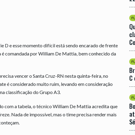
F
Qu
cl
Co
rie D e esse momento difícil está sendo encarado de frente
ra é comandada por William De Mattia, bem conhecido da
F
Br
 precisa vencer o Santa Cruz-RN nesta quinta-feira, no
C 
te é considerado muito ruim, levando em consideração
na classificação do Grupo A3.
F
Bo
 com a tabela, o técnico William De Mattia acredita que
at
 Treze. Nada de impossível, mas o time precisa render mais
Sé
aconteçam.