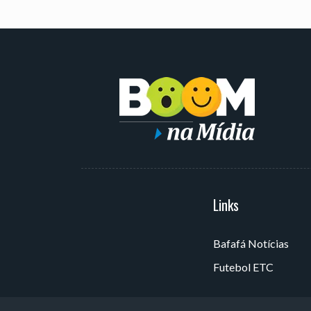
Serviços
Links
Bafafá Notícias
Av. Rui Barbosa, 405 - Torre,
Futebol ETC