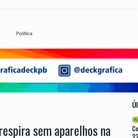
Política
Ú
F
 respira sem aparelhos na
Co
22