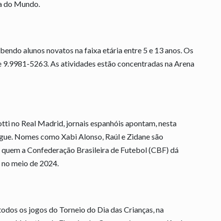
pa do Mundo.
bendo alunos novatos na faixa etária entre 5 e 13 anos. Os
e 9.9981-5263. As atividades estão concentradas na Arena
tti no Real Madrid, jornais espanhóis apontam, nesta
ngue. Nomes como Xabi Alonso, Raúl e Zidane são
de quem a Confederação Brasileira de Futebol (CBF) dá
 no meio de 2024.
dos os jogos do Torneio do Dia das Crianças, na