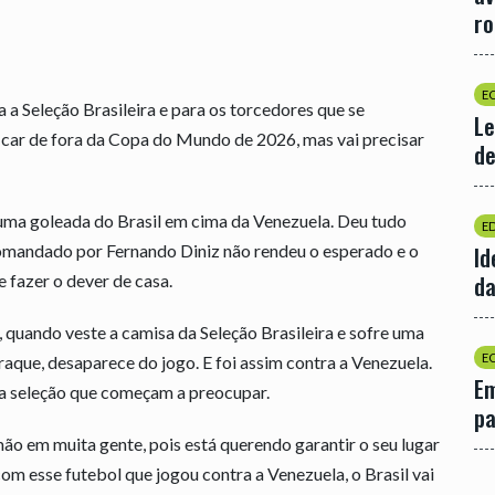
r
E
 a Seleção Brasileira e para os torcedores que se
Le
icar de fora da Copa do Mundo de 2026, mas vai precisar
de
 uma goleada do Brasil em cima da Venezuela. Deu tudo
E
omandado por Fernando Diniz não rendeu o esperado e o
Id
da
e fazer o dever de casa.
quando veste a camisa da Seleção Brasileira e sofre uma
E
aque, desaparece do jogo. E foi assim contra a Venezuela.
Em
a seleção que começam a preocupar.
p
ão em muita gente, pois está querendo garantir o seu lugar
om esse futebol que jogou contra a Venezuela, o Brasil vai