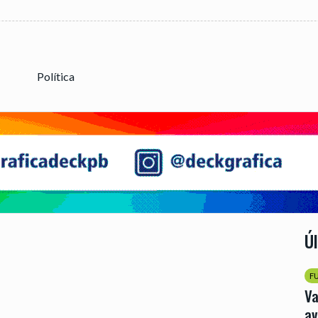
Política
Ú
F
Va
av