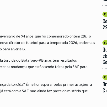
F
Co
22
aniversário de 94 anos, que foi comemorado ontem (28), o
ovo diretor de futebol para a temporada 2026, onde mais
F
Qu
 para a Série B.
cl
da torcida do Botafogo-PB, mas tem resultados
Co
lecer as mudanças que estão sendo feitas pela SAF para
F
Br
ça da torcida? É melhor esperar pelas primeiras ações, a
C 
já está com a SAF, mas ainda faz parte do mistério que