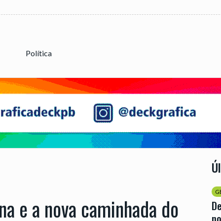
Política
Ú
G
na e a nova caminhada do
D
no