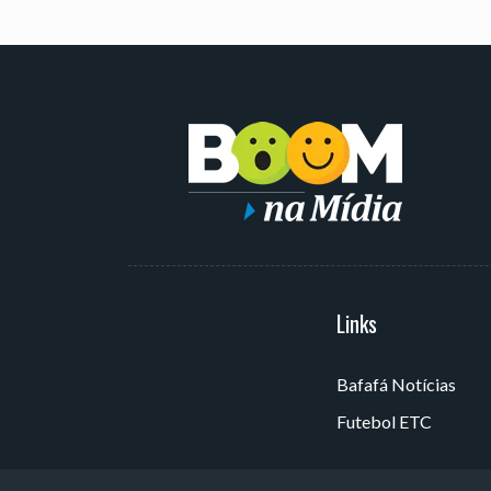
Serviços
Links
Bafafá Notícias
Av. Rui Barbosa, 405 - Torre,
Futebol ETC