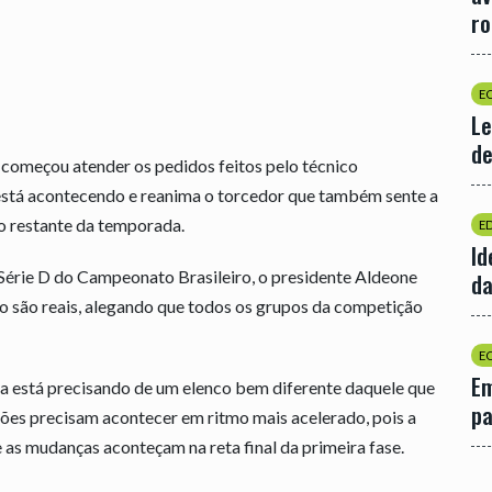
r
E
Le
de
e começou atender os pedidos feitos pelo técnico
 está acontecendo e reanima o torcedor que também sente a
o restante da temporada.
E
Id
 Série D do Campeonato Brasileiro, o presidente Aldeone
da
ão são reais, alegando que todos os grupos da competição
E
Em
usa está precisando de um elenco bem diferente daquele que
p
es precisam acontecer em ritmo mais acelerado, pois a
 as mudanças aconteçam na reta final da primeira fase.