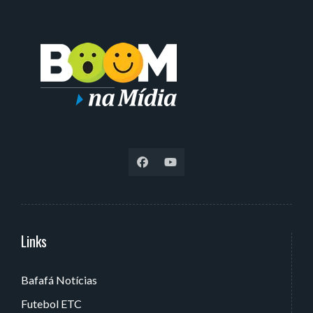
Links
Serviços
Bafafá Notícias
Av. Rui Barbosa, 405 - Torre, João Pessoa - PB, Brasil
Futebol ETC