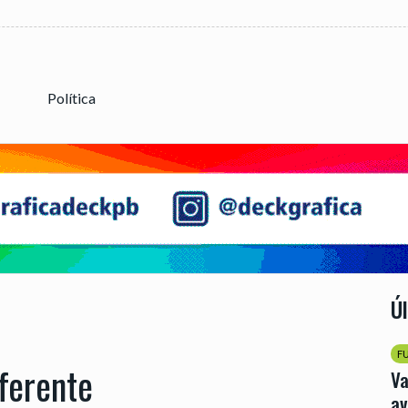
Política
Ú
F
ferente
Va
av