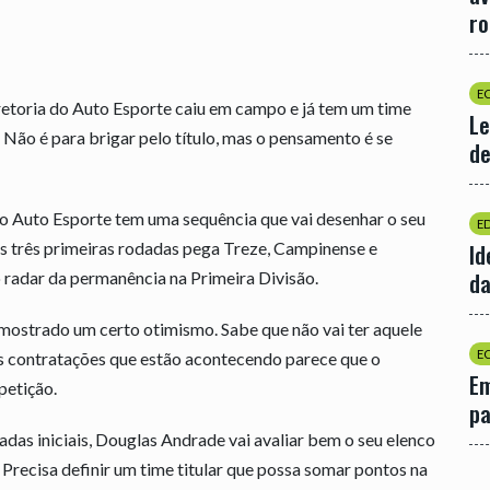
r
E
iretoria do Auto Esporte caiu em campo e já tem um time
Le
ão é para brigar pelo título, mas o pensamento é se
de
 o Auto Esporte tem uma sequência que vai desenhar o seu
E
s três primeiras rodadas pega Treze, Campinense e
Id
da
 radar da permanência na Primeira Divisão.
mostrado um certo otimismo. Sabe que não vai ter aquele
E
as contratações que estão acontecendo parece que o
Em
petição.
p
as iniciais, Douglas Andrade vai avaliar bem o seu elenco
Precisa definir um time titular que possa somar pontos na