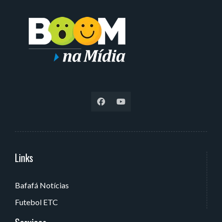
Links
Serviços
Bafafá Notícias
Av. Rui Barbosa, 405 - Torre, João Pessoa - PB, Brasil
Futebol ETC