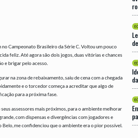
r
E
Le
de
 no Campeonato Brasileiro da Série C. Voltou um pouco
ida feliz. Até agora são dois jogos, duas vitórias e chances
o e brigar pelo acesso.
E
Id
urar na zona de rebaixamento, saiu de cena com a chegada
da
pidamente e o torcedor começa a acreditar que algo de
icação para a próxima fase.
E
Em
 seus assessores mais próximos, para o ambiente melhorar
p
grande, com dispensas e divergências com jogadores e
 Belo, me confidenciou que o ambiente era o pior possível.