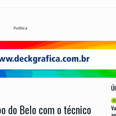
Política
Ú
F
o do Belo com o técnico
Va
av